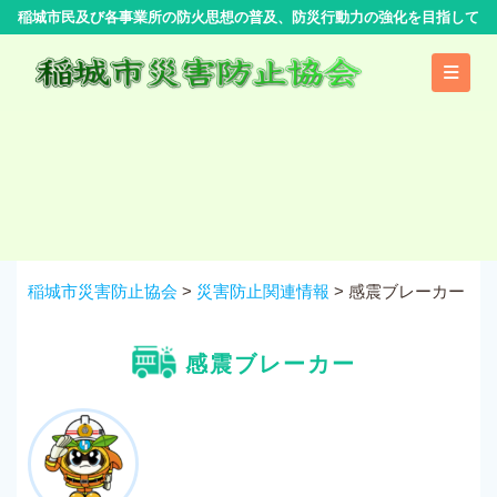
コ
稲城市民及び各事業所の防火思想の普及、防災行動力の強化を目指して
ン
テ
ン
ツ
へ
ス
キ
ッ
プ
稲城市災害防止協会
>
災害防止関連情報
>
感震ブレーカー
感震ブレーカー