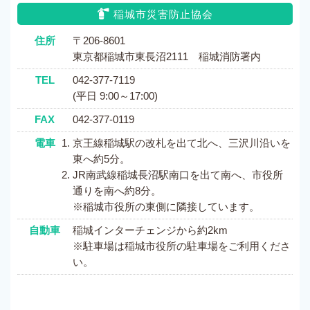
稲城市災害防止協会
住所
〒206-8601
東京都稲城市東長沼2111 稲城消防署内
TEL
042-377-7119
(平日 9:00～17:00)
FAX
042-377-0119
電車
京王線稲城駅の改札を出て北へ、三沢川沿いを
東へ約5分。
JR南武線稲城長沼駅南口を出て南へ、市役所
通りを南へ約8分。
※稲城市役所の東側に隣接しています。
自動車
稲城インターチェンジから約2km
※駐車場は稲城市役所の駐車場をご利用くださ
い。